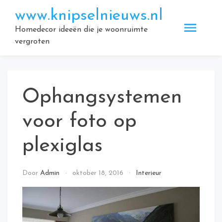
Doorgaan
www.knipselnieuws.nl
naar
inhoud
Homedecor ideeën die je woonruimte
vergroten
Ophangsystemen
voor foto op
plexiglas
Door
Admin
oktober 18, 2016
Interieur