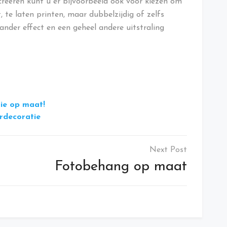
creëren kunt u er bijvoorbeeld ook voor kiezen om
, te laten printen, maar dubbelzijdig of zelfs
ander effect en een geheel andere uitstraling
tie op maat!
urdecoratie
Fotobehang op maat