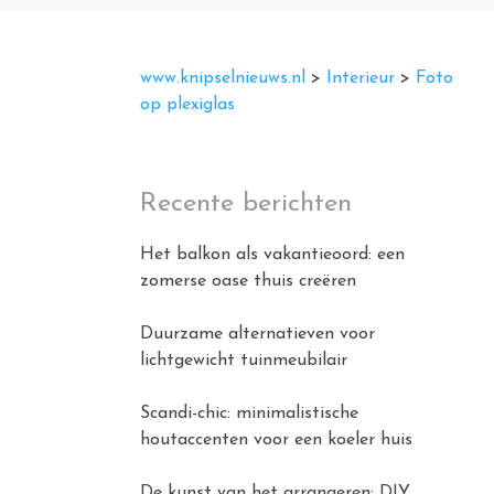
www.knipselnieuws.nl
>
Interieur
>
Foto
op plexiglas
Recente berichten
Het balkon als vakantieoord: een
zomerse oase thuis creëren
Duurzame alternatieven voor
lichtgewicht tuinmeubilair
Scandi-chic: minimalistische
houtaccenten voor een koeler huis
De kunst van het arrangeren: DIY