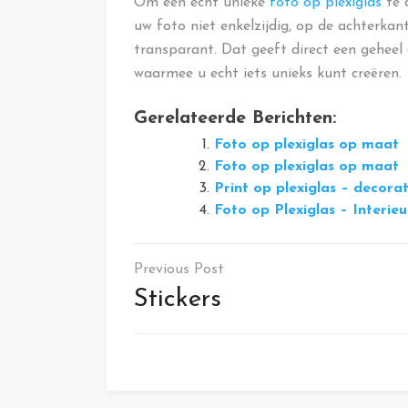
Om een echt unieke
foto op plexiglas
te 
uw foto niet enkelzijdig, op de achterkant
transparant. Dat geeft direct een geheel 
waarmee u echt iets unieks kunt creëren.
Gerelateerde Berichten:
Foto op plexiglas op maat
Foto op plexiglas op maat
Print op plexiglas – decora
Foto op Plexiglas – Interie
Bericht
navigatie
Stickers