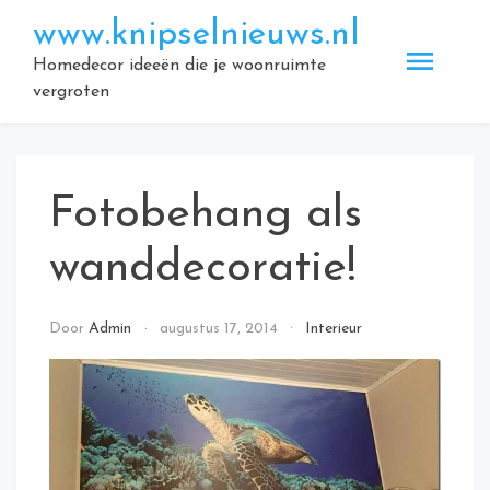
Doorgaan
www.knipselnieuws.nl
naar
inhoud
Homedecor ideeën die je woonruimte
vergroten
Fotobehang als
wanddecoratie!
Door
Admin
augustus 17, 2014
Interieur