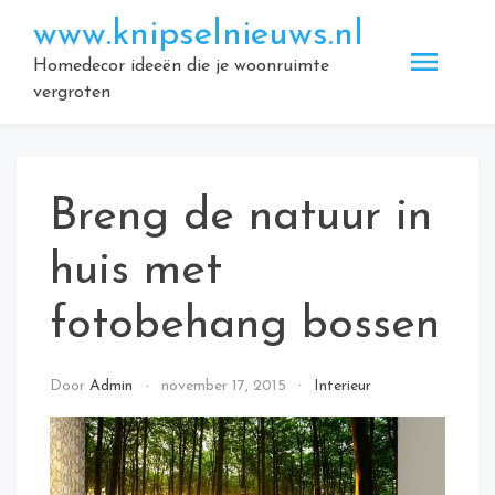
Doorgaan
www.knipselnieuws.nl
naar
inhoud
Homedecor ideeën die je woonruimte
vergroten
Breng de natuur in
huis met
fotobehang bossen
Door
Admin
november 17, 2015
Interieur