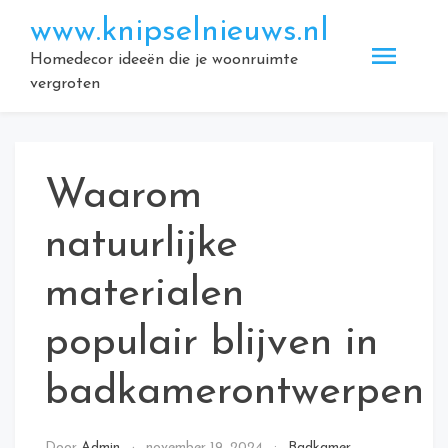
Doorgaan
www.knipselnieuws.nl
naar
inhoud
Homedecor ideeën die je woonruimte
vergroten
Waarom
natuurlijke
materialen
populair blijven in
badkamerontwerpen
Door
Admin
november 19, 2024
Badkamer