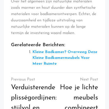
Over het algemeen zijn natuurlijke materialen
zoals marmer en hout duurder dan synthetische
materialen voor badkamerontwerpen. Echter, de
duurzaamheid en tijdloze uitstraling van
natuurlijke materialen kunnen op de lange
termijn de investering waard maken.
Gerelateerde Berichten:
Kleine Badkamer? Overweeg Deze
Kleine Badkamermeubels Voor
Meer Ruimte
Bericht
navigatie
Verduisterende
Hoe je lichte
plisségordijnen:
meubels
stijlvol en
combineert