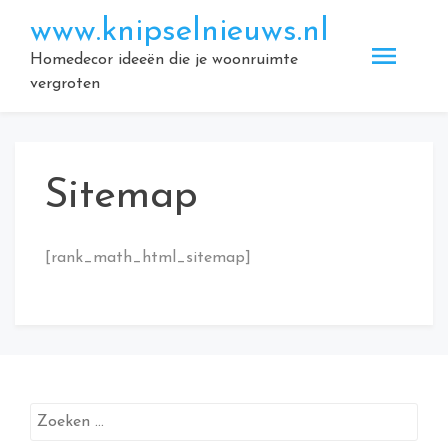
Doorgaan
www.knipselnieuws.nl
naar
inhoud
Homedecor ideeën die je woonruimte
vergroten
Sitemap
[rank_math_html_sitemap]
Zoeken
naar: