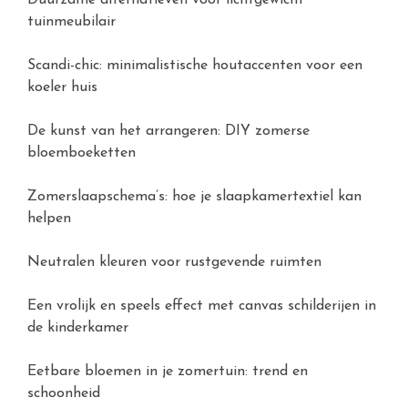
Duurzame alternatieven voor lichtgewicht
tuinmeubilair
Scandi-chic: minimalistische houtaccenten voor een
koeler huis
De kunst van het arrangeren: DIY zomerse
bloemboeketten
Zomerslaapschema’s: hoe je slaapkamertextiel kan
helpen
Neutralen kleuren voor rustgevende ruimten
Een vrolijk en speels effect met canvas schilderijen in
de kinderkamer
Eetbare bloemen in je zomertuin: trend en
schoonheid