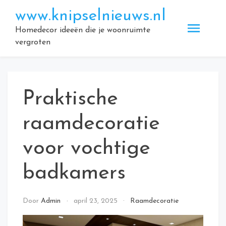
Doorgaan
www.knipselnieuws.nl
naar
inhoud
Homedecor ideeën die je woonruimte
vergroten
Praktische
raamdecoratie
voor vochtige
badkamers
Door
Admin
april 23, 2025
Raamdecoratie