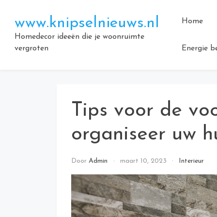
Doorgaan
naar
www.knipselnieuws.nl
Home
inhoud
Homedecor ideeën die je woonruimte
vergroten
Energie b
Tips voor de vo
organiseer uw hu
Door
Admin
maart 10, 2023
Interieur