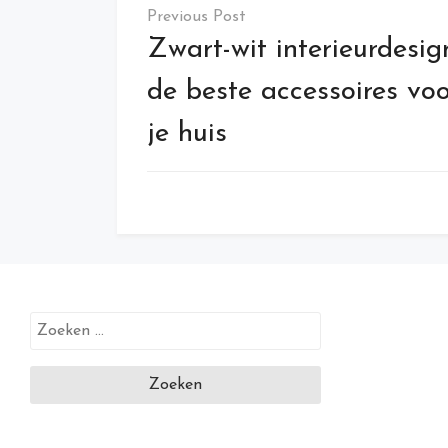
Bericht
navigatie
Zwart-wit interieurdesig
de beste accessoires vo
je huis
Zoeken
naar: