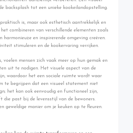
e backsplash tot een unieke kookeilandopstelling.
raktisch is, maar ook esthetisch aantrekkelijk en
 het combineren van verschillende elementen zoals
een harmonieuze en inspirerende omgeving creëren.
iteit stimuleren en de kookervaring verrijken.
 is, voelen mensen zich vaak meer op hun gemak en
en uit te nodigen. Het visuele aspect van de
jn, waardoor het een sociale ruimte wordt waar
 te begrijpen dat een visueel statement niet
gn; het kan ook eenvoudig en functioneel zijn,
t die past bij de levensstijl van de bewoners.
en geweldige manier om je keuken op te fleuren.