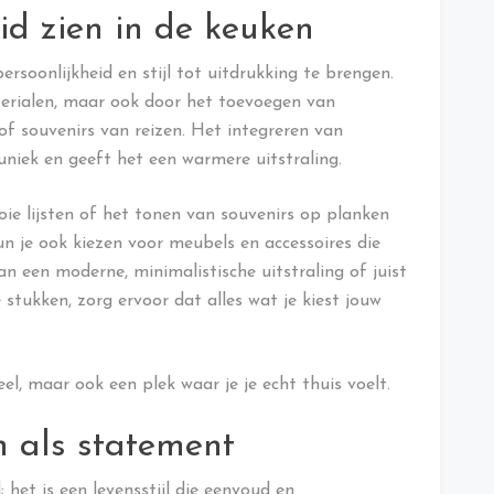
id zien in de keuken
rsoonlijkheid en stijl tot uitdrukking te brengen.
terialen, maar ook door het toevoegen van
 of souvenirs van reizen. Het integreren van
niek en geeft het een warmere uitstraling.
e lijsten of het tonen van souvenirs op planken
n je ook kiezen voor meubels en accessoires die
an een moderne, minimalistische uitstraling of juist
 stukken, zorg ervoor dat alles wat je kiest jouw
el, maar ook een plek waar je je echt thuis voelt.
n als statement
 het is een levensstijl die eenvoud en