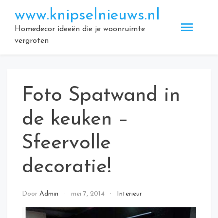
Doorgaan
www.knipselnieuws.nl
naar
inhoud
Homedecor ideeën die je woonruimte
vergroten
Foto Spatwand in
de keuken –
Sfeervolle
decoratie!
Door
Admin
mei 7, 2014
Interieur