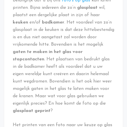
belangrijk dat u bij ons
foto’s op glas
kan laten
printen. Bijna iedereen die zo’n
glasplaat
wil,
plaatst een dergelijke plaat in zijn of haar
keuken
en/of
badkamer
. Het voordeel van zo’n
glasplaat in de keuken is dat deze hittebestendig
is en dus niet aangetast zal worden door
vrijkomende hitte. Bovendien is het mogelijk
gaten te maken in het glas voor
stopcontacten
. Het plaatsen van bedrukt glas
in de badkamer heeft als voordeel dat u uw
eigen wereldje kunt creëren en daarin helemaal
kunt wegdromen. Bovendien is het ook hier weer
mogelijk gaten in het glas te laten maken voor
de kranen. Maar wat voor glas gebruiken we
eigenlijk precies? En hoe komt de foto op die
glasplaat geprint
?
Het printen van een foto naar uw keuze op glas