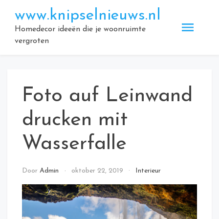
Doorgaan
www.knipselnieuws.nl
naar
inhoud
Homedecor ideeën die je woonruimte
vergroten
Foto auf Leinwand
drucken mit
Wasserfalle
Door
Admin
oktober 22, 2019
Interieur