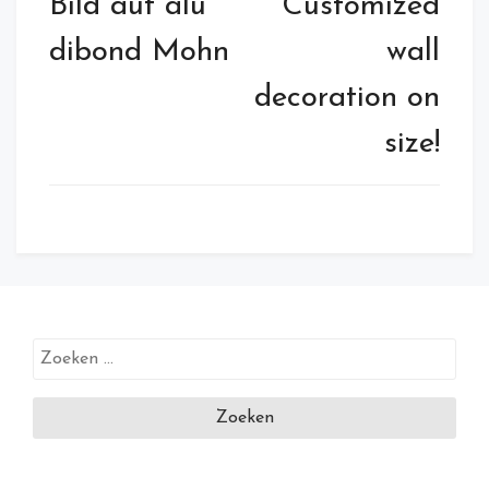
Bild auf alu
Customized
dibond Mohn
wall
decoration on
size!
Zoeken
naar: