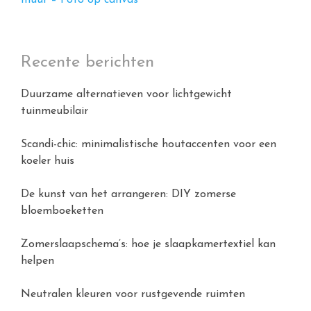
muur – Foto op canvas
Recente berichten
Duurzame alternatieven voor lichtgewicht
tuinmeubilair
Scandi-chic: minimalistische houtaccenten voor een
koeler huis
De kunst van het arrangeren: DIY zomerse
bloemboeketten
Zomerslaapschema’s: hoe je slaapkamertextiel kan
helpen
Neutralen kleuren voor rustgevende ruimten