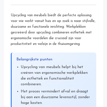
Upcycling
van
meubels:
Upcycling van meubels biedt de perfecte oplossing
van
afval
voor wie werkt vanuit huis en op zoek is naar stijlvolle,
naar
duurzame en functionele inrichting. Werkplekken
stijlvolle
gecreëerd door upcycling combineren esthetiek met
interieurstukken
ergonomische voordelen die cruciaal zijn voor
productiviteit en welzijn in de thuisomgeving.
Belangrijkste punten
Upcycling van meubels helpt bij het
creëren van ergonomische werkplekken
die esthetiek en functionaliteit
combineren.
Het proces vermindert afval en draagt
bij aan een duurzame levensstijl, zonder
hoge kosten.