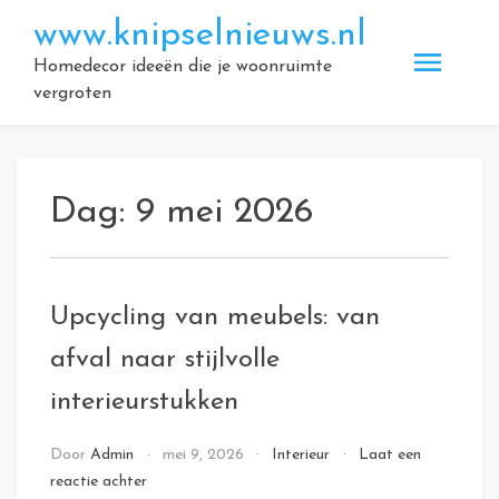
Doorgaan
www.knipselnieuws.nl
naar
inhoud
Homedecor ideeën die je woonruimte
vergroten
Dag:
9 mei 2026
Upcycling van meubels: van
afval naar stijlvolle
interieurstukken
Door
Admin
mei 9, 2026
Interieur
Laat een
op
reactie achter